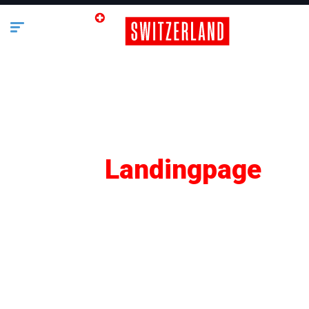
SEO
Landingpage
Lifestyle
Business
Bauen & Wohnen