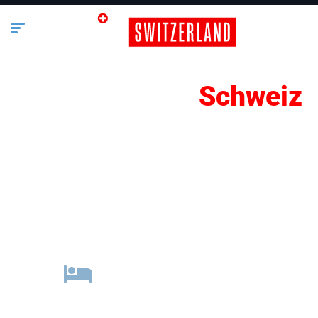
Übernachtung
Schweiz
Lifestyle
Business
Bauen & Wohnen
Übernachtung
Freizeit
Gastronomie