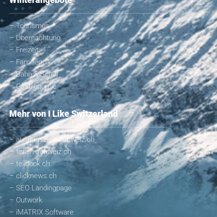
– Tourismus
– Übernachtung
– Freizeit
– Familien
– Bahn & Schiff
– Gastronomie
Mehr von I Like Switzerland
– ausflugsziele-schweiz.ch
– ferien-schweiz.ch
– tellbook.ch
– clicknews.ch
– SEO Landingpage
– Outwork
– iMATRIX Software