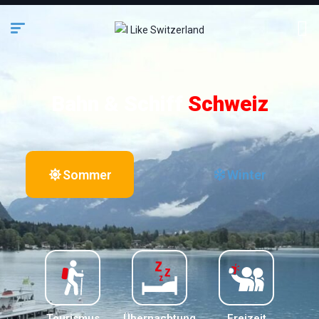
Bahn & Schiff
Schweiz
Sommer
Winter
Tourismus
Übernachtung
Freizeit