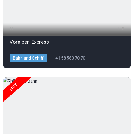
5
Voralpen-Express
Bahn und Schiff
+41 58 580 70 70
HOT