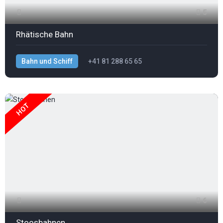
5
Rhätische Bahn
Bahn und Schiff
+41 81 288 65 65
HOT
6
Stoosbahnen