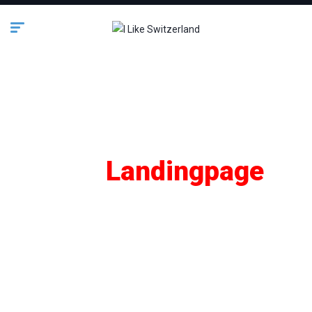
SEO
Landingpage
Lifestyle
Business
Bauen & Wohnen