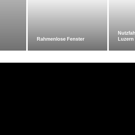
Nutzfah
Rahmenlose Fenster
Luzern