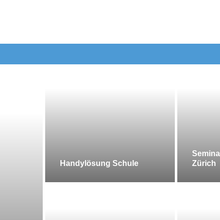
Semina
Handylösung Schule
Zürich