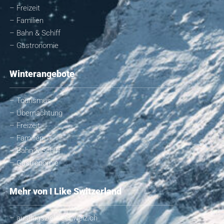
– Freizeit
– Familien
– Bahn & Schiff
– Gastronomie
Winterangebote
– Tourismus
– Übernachtung
– Freizeit
– Familien
– Bahn & Schiff
– Gastronomie
Mehr von I Like Switzerland
– ausflugsziele-schweiz.ch