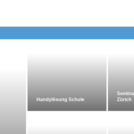
Semina
Handylösung Schule
Zürich