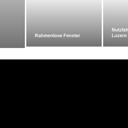
Nutzfah
Rahmenlose Fenster
Luzern