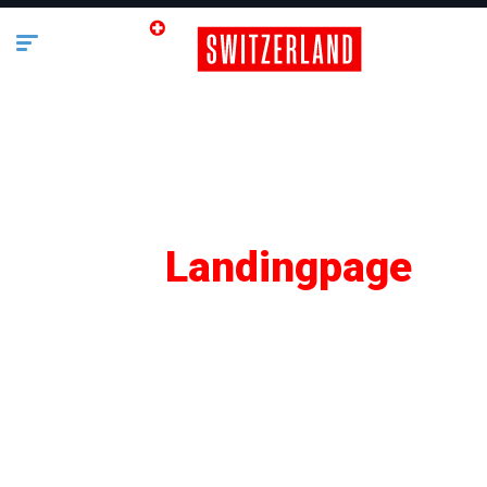
SEO
Landingpage
Lifestyle
Business
Bauen & Wohnen