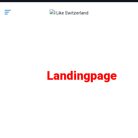
SEO
Landingpage
Lifestyle
Business
Bauen & Wohnen