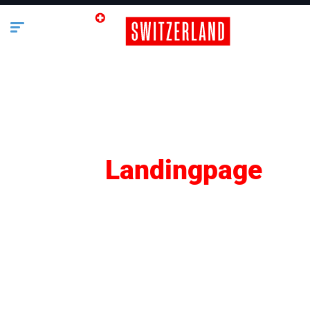
SEO
Landingpage
Lifestyle
Business
Bauen & Wohnen