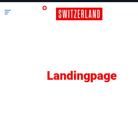
SEO
Landingpage
Lifestyle
Business
Bauen & Wohnen