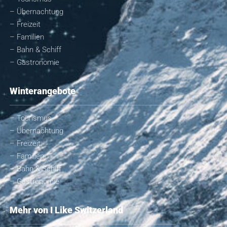
– Übernachtung
– Freizeit
– Familien
– Bahn & Schiff
– Gastronomie
Winterangebote
– Tourismus
– Übernachtung
– Freizeit
– Familien
– Bahn & Schiff
– Gastronomie
Mehr von I Like Switzerland