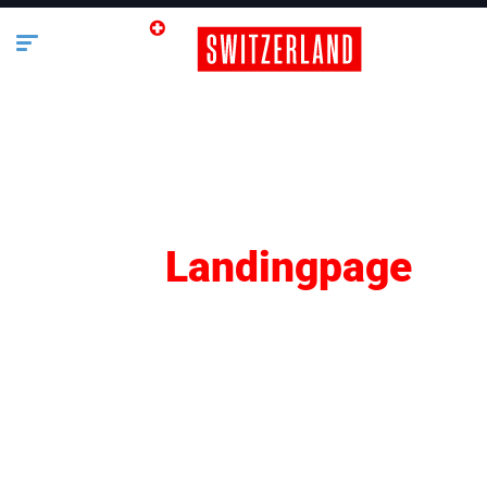
SEO
Landingpage
Lifestyle
Business
Bauen & Wohnen