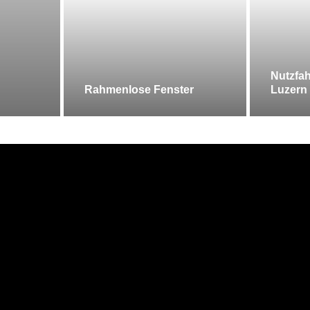
Nutzfah
Rahmenlose Fenster
Luzern