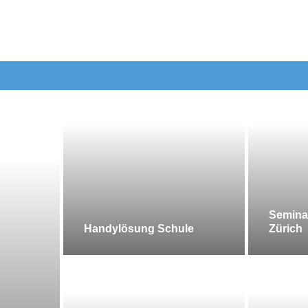
Semina
Handylösung Schule
Zürich