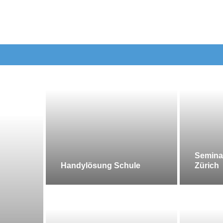
Semina
Handylösung Schule
Zürich