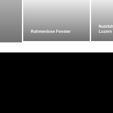
Nutzfah
Rahmenlose Fenster
Luzern