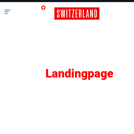
SEO
Landingpage
Lifestyle
Business
Bauen & Wohnen