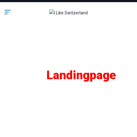
SEO
Landingpage
Lifestyle
Business
Bauen & Wohnen