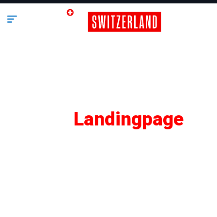
SEO
Landingpage
Lifestyle
Business
Bauen & Wohnen