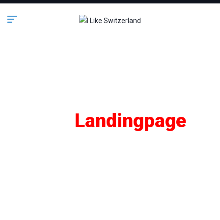
SEO
Landingpage
Lifestyle
Business
Bauen & Wohnen