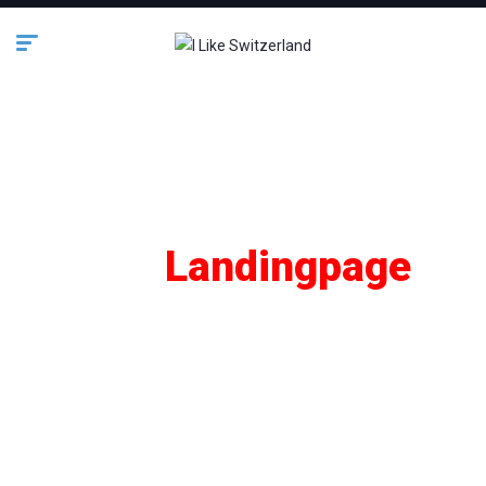
SEO
Landingpage
Lifestyle
Business
Bauen & Wohnen