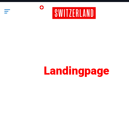
SEO
Landingpage
Lifestyle
Business
Bauen & Wohnen