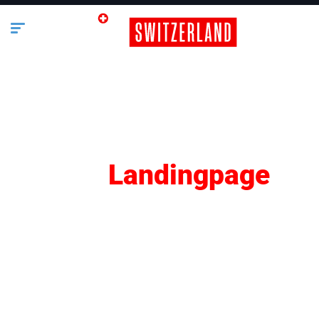
SEO
Landingpage
Lifestyle
Business
Bauen & Wohnen