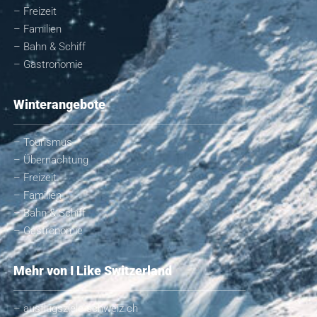
– Freizeit
– Familien
– Bahn & Schiff
– Gastronomie
Winterangebote
– Tourismus
– Übernachtung
– Freizeit
– Familien
– Bahn & Schiff
– Gastronomie
Mehr von I Like Switzerland
– ausflugsziele-schweiz.ch