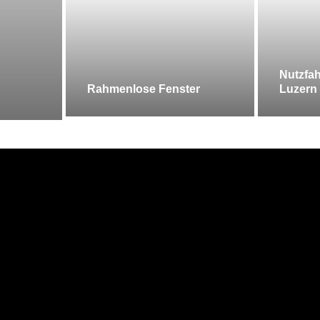
Nutzfah
Rahmenlose Fenster
Luzern