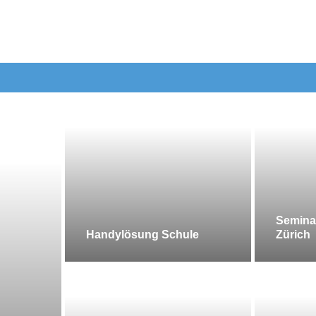
Semina
Handylösung Schule
Zürich