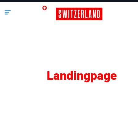
SEO
Landingpage
Lifestyle
Business
Bauen & Wohnen