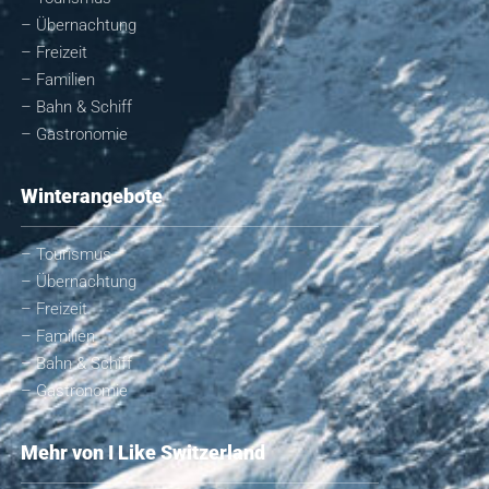
– Übernachtung
– Freizeit
– Familien
– Bahn & Schiff
– Gastronomie
Winterangebote
– Tourismus
– Übernachtung
– Freizeit
– Familien
– Bahn & Schiff
– Gastronomie
Mehr von I Like Switzerland