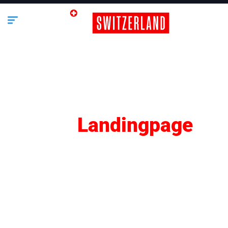
SEO
Landingpage
Lifestyle
Business
Bauen & Wohnen