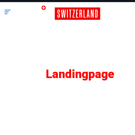
SEO
Landingpage
Lifestyle
Business
Bauen & Wohnen