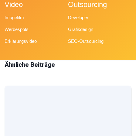
Video
Outsourcing
Imagefilm
Developer
Werbespots
Grafikdesign
Erklärungsvideo
SEO-Outsourcing
Ähnliche Beiträge