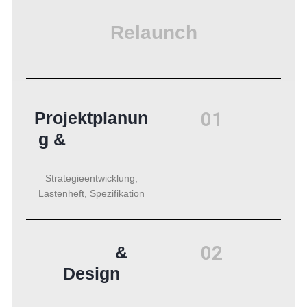
Relaunch
01
Projektplanun
g &
Strategieentwicklung,
Lastenheft, Spezifikation
02
&
Design