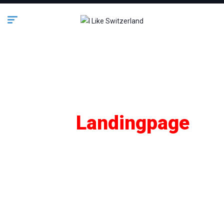
SEO
Landingpage
Lifestyle
Business
Bauen & Wohnen