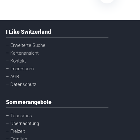
I Like Switzerland
– Erweiterte Suche
– Kartenansicht
– Kontakt
– Impressum
– AGB
– Datenschutz
Sommerangebote
– Tourismus
– Übernachtung
– Freizeit
– Familien