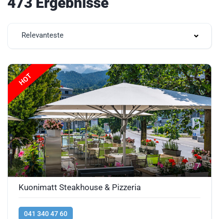
473 Ergebnisse
Relevanteste
HOT
7
Kuonimatt Steakhouse & Pizzeria
041 340 47 60