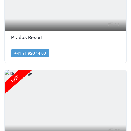
11
Pradas Resort
+41 81 920 14 00
HOT
33