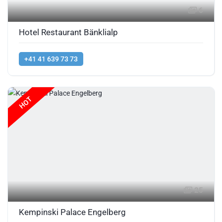
6
Hotel Restaurant Bänklialp
+41 41 639 73 73
HOT
25
Kempinski Palace Engelberg