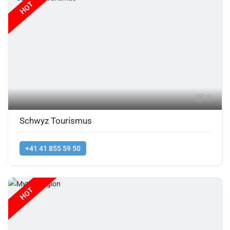
HOT
3
Schwyz Tourismus
+41 41 855 59 50
HOT