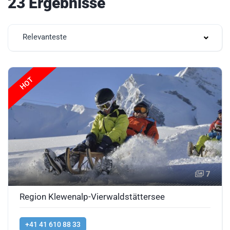
23 Ergebnisse
Relevanteste
HOT
7
Region Klewenalp-Vierwaldstättersee
+41 41 610 88 33