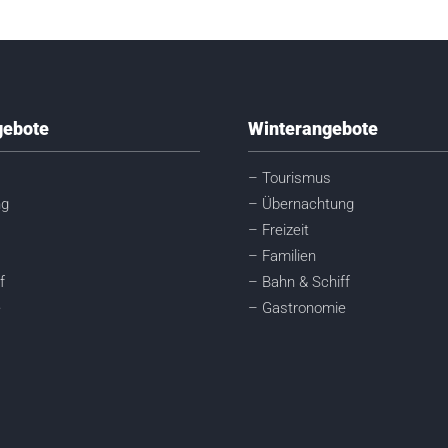
ebote
Winterangebote
– Tourismus
ng
– Übernachtung
– Freizeit
– Familien
f
– Bahn & Schiff
e
– Gastronomie