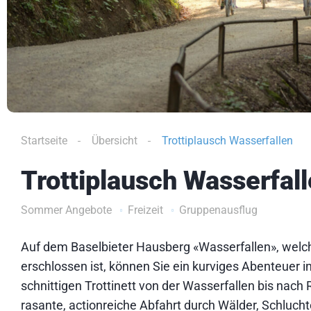
Startseite
Übersicht
Trottiplausch Wasserfallen
Trottiplausch Wasserfal
Sommer Angebote
Freizeit
Gruppenausflug
Auf dem Baselbieter Hausberg «Wasserfallen», welc
erschlossen ist, können Sie ein kurviges Abenteuer 
schnittigen Trottinett von der Wasserfallen bis nach 
rasante, actionreiche Abfahrt durch Wälder, Schluc