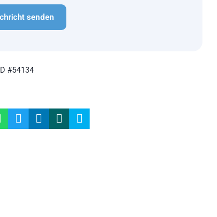
ID #54134
n