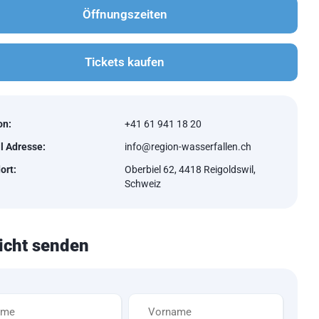
Öffnungszeiten
Tickets kaufen
on:
+41 61 941 18 20
l Adresse:
info@region-wasserfallen.ch
ort:
Oberbiel 62, 4418 Reigoldswil,
Schweiz
icht senden
Vorname