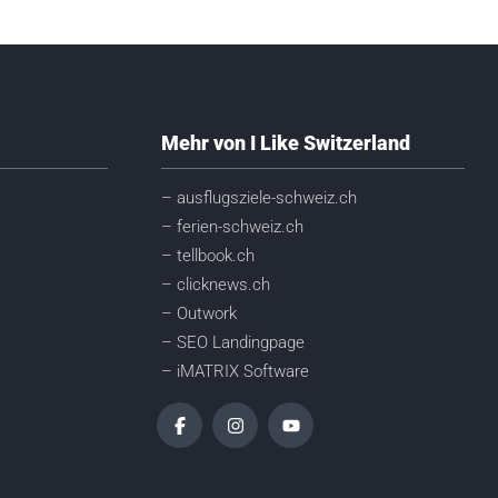
Mehr von I Like Switzerland
– ausflugsziele-schweiz.ch
– ferien-schweiz.ch
– tellbook.ch
– clicknews.ch
– Outwork
– SEO Landingpage
– iMATRIX Software