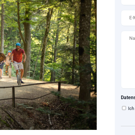
*
E-
Mail
*
Nachri
Daten
Ich
CAPT