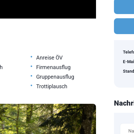
Telef
•
Anreise ÖV
E-Mai
•
ch
Firmenausflug
Stand
•
Gruppenausflug
•
Trottiplausch
Nachr
Name