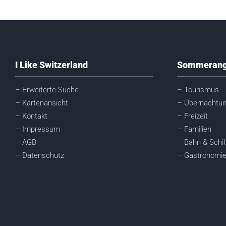
I Like Switzerland
Sommerang
– Erweiterte Suche
– Tourismus
– Kartenansicht
– Übernachtu
– Kontakt
– Freizeit
– Impressum
– Familien
– AGB
– Bahn & Schif
– Datenschutz
– Gastronomi