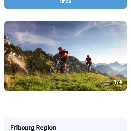
Shop
1
/
4
Fribourg Region