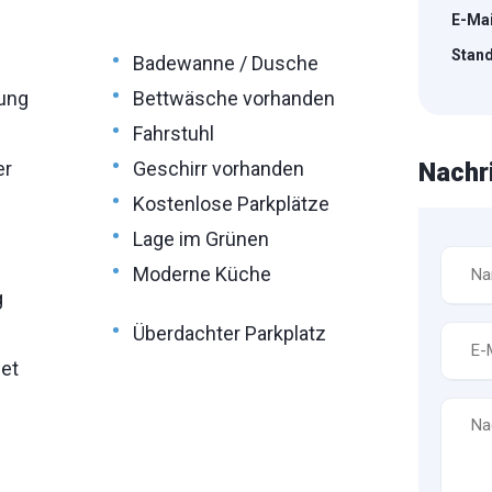
E-Mai
•
Stand
Badewanne / Dusche
•
ung
Bettwäsche vorhanden
•
Fahrstuhl
•
er
Geschirr vorhanden
Nachr
•
Kostenlose Parkplätze
•
Lage im Grünen
Name
•
Moderne Küche
*
g
•
Überdachter Parkplatz
E-
Mail
et
*
Nachr