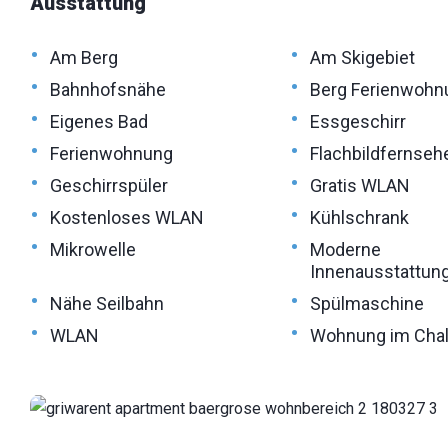
Ausstattung
•
•
Am Berg
Am Skigebiet
•
•
Bahnhofsnähe
Berg Ferienwohn
•
•
Eigenes Bad
Essgeschirr
•
•
Ferienwohnung
Flachbildfernseh
•
•
Geschirrspüler
Gratis WLAN
•
•
Kostenloses WLAN
Kühlschrank
•
•
Mikrowelle
Moderne
Innenausstattun
•
•
Nähe Seilbahn
Spülmaschine
•
•
WLAN
Wohnung im Chal