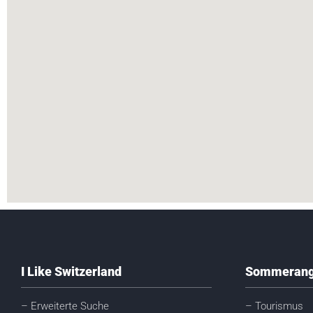
I Like Switzerland
Sommerang
– Erweiterte Suche
– Tourismus