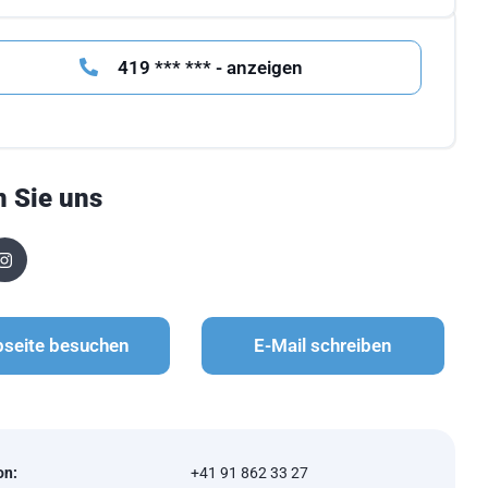
419 *** *** - anzeigen
n Sie uns
seite besuchen
E-Mail schreiben
on:
+41 91 862 33 27