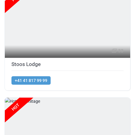
33
Stoos Lodge
+41 41 817 99 99
HOT