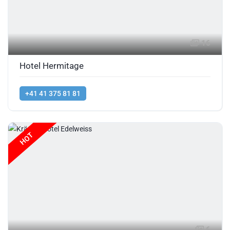
16
Hotel Hermitage
+41 41 375 81 81
HOT
6