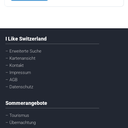
I Like Switzerland
– Erweiterte Suche
– Kartenansicht
– Kontakt
– Impressum
– AGB
– Datenschutz
Sommerangebote
– Tourismus
– Übernachtung