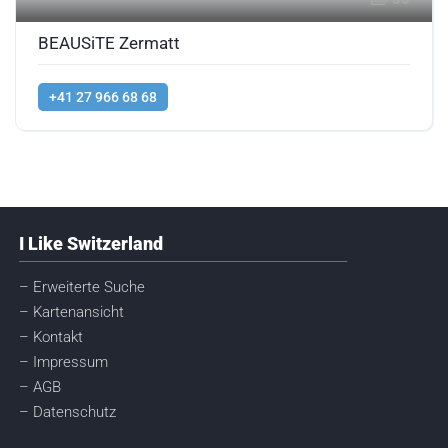
BEAUSiTE Zermatt
+41 27 966 68 68
I Like Switzerland
– Erweiterte Suche
– Kartenansicht
– Kontakt
– Impressum
– AGB
– Datenschutz