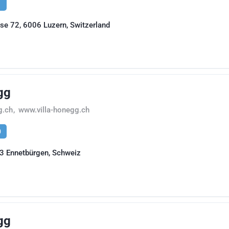
1
se 72, 6006 Luzern, Switzerland
gg
g.ch
,
www.villa-honegg.ch
0
3 Ennetbürgen, Schweiz
gg