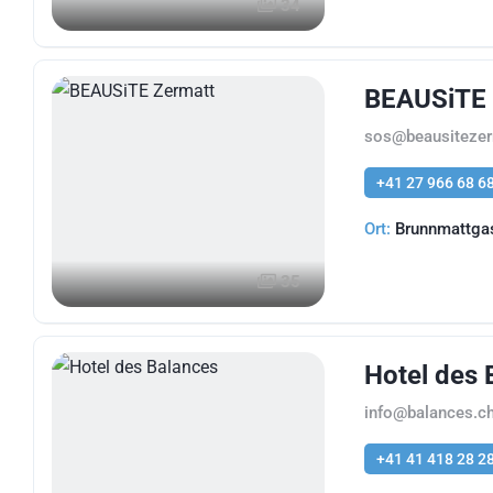
34
BEAUSiTE 
sos@beausitezer
+41 27 966 68 6
Ort:
Brunnmattgas
35
Hotel des 
info@balances.c
+41 41 418 28 2