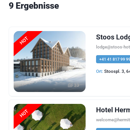
9 Ergebnisse
Stoos Lod
HOT
lodge@stoos-hot
+41 41 817 99 9
Ort:
Stoospl. 3, 
33
Hotel Her
HOT
welcome@hermit