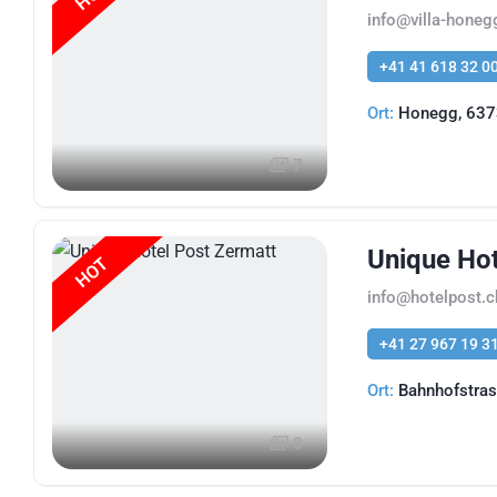
info@villa-honeg
+41 41 618 32 0
Ort:
Honegg, 637
7
Unique Hot
HOT
info@hotelpost.c
+41 27 967 19 3
Ort:
Bahnhofstras
8