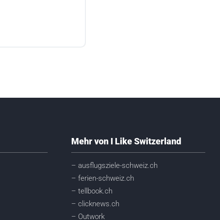
Mehr von I Like Switzerland
– ausflugsziele-schweiz.ch
– ferien-schweiz.ch
– tellbook.ch
– clicknews.ch
– Outwork