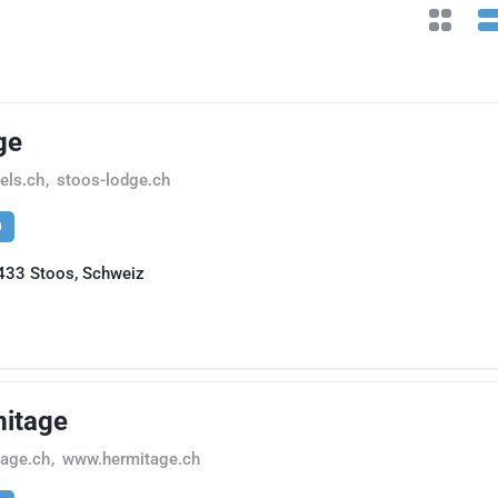
ge
els.ch
,
stoos-lodge.ch
9
6433 Stoos, Schweiz
mitage
age.ch
,
www.hermitage.ch