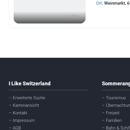
Ort:
Weinmarkt, 6
8
I Like Switzerland
Sommerang
– Erweiterte Suche
– Tourismus
– Kartenansicht
– Übernachtu
– Kontakt
– Freizeit
– Impressum
– Familien
– AGB
– Bahn & Schif