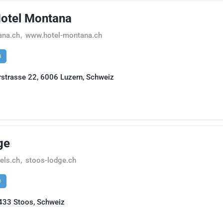
Hotel Montana
ana.ch
,
www.hotel-montana.ch
0
rstrasse 22, 6006 Luzern, Schweiz
ge
els.ch
,
stoos-lodge.ch
9
6433 Stoos, Schweiz