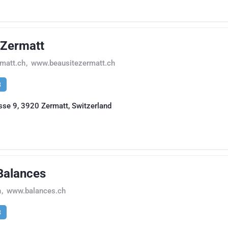
Zermatt
matt.ch
,
www.beausitezermatt.ch
8
se 9, 3920 Zermatt, Switzerland
Balances
h
,
www.balances.ch
8