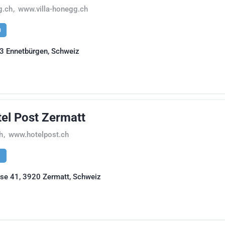
g.ch
,
www.villa-honegg.ch
0
3 Ennetbürgen, Schweiz
el Post Zermatt
h
,
www.hotelpost.ch
1
se 41, 3920 Zermatt, Schweiz