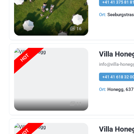
+41 41 375 81 8
Ort:
Seeburgstras
16
Villa Hone
HOT
info@villa-honeg
+41 41 618 32 0
Ort:
Honegg, 637
11
Villa Hone
HOT