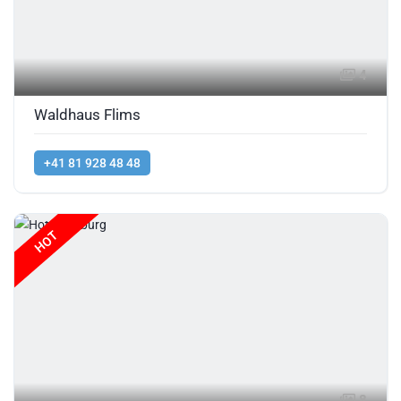
4
Waldhaus Flims
+41 81 928 48 48
HOT
8