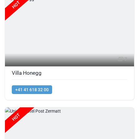
HOT
7
Villa Honegg
+41 41 618 32 00
HOT