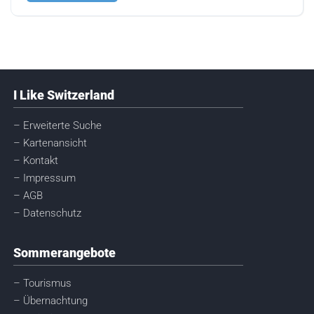
I Like Switzerland
– Erweiterte Suche
– Kartenansicht
– Kontakt
– Impressum
– AGB
– Datenschutz
Sommerangebote
– Tourismus
– Übernachtung