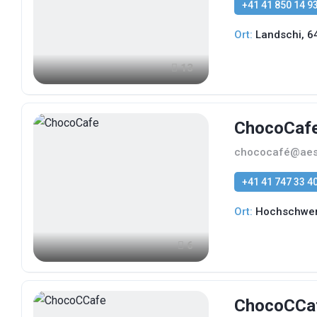
+41 41 850 14 9
Ort:
Landschi, 6
13
ChocoCaf
chococafé@aesc
+41 41 747 33 4
Ort:
Hochschwerz
6
ChocoCCa