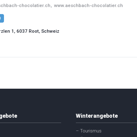
hbach-chocolatier.ch
,
www.aeschbach-chocolatier.ch
0
len 1, 6037 Root, Schweiz
gebote
Winterangebote
– Tourismus