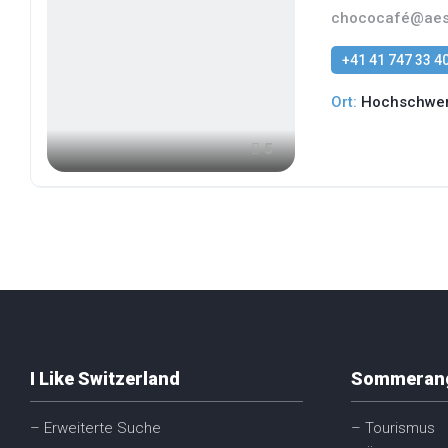
chococafé@aesc
+41 41 747 33 4
Ort:
Hochschwerz
5
I Like Switzerland
Sommeran
– Erweiterte Suche
– Tourismus