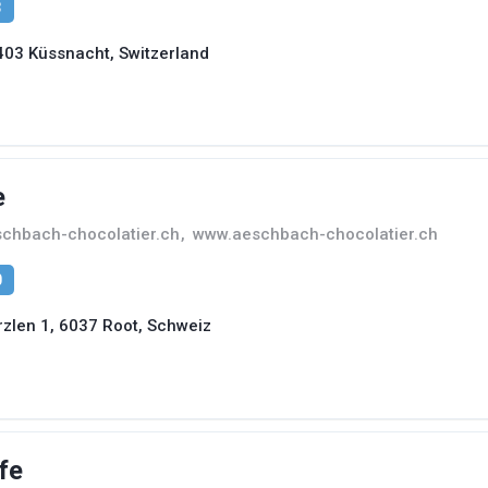
3
403 Küssnacht, Switzerland
e
hbach-chocolatier.ch
,
www.aeschbach-chocolatier.ch
0
len 1, 6037 Root, Schweiz
fe