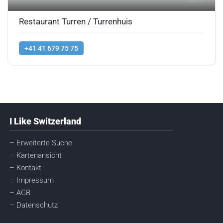
Restaurant Turren / Turrenhuis
+41 41 679 75 75
I Like Switzerland
– Erweiterte Suche
– Kartenansicht
– Kontakt
– Impressum
– AGB
– Datenschutz