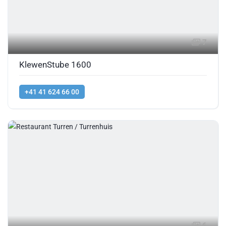
7
KlewenStube 1600
+41 41 624 66 00
6