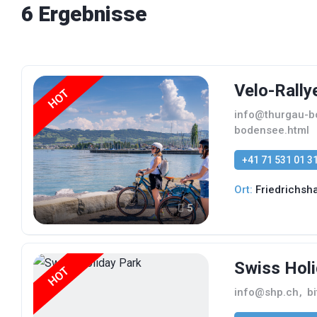
6 Ergebnisse
Velo-Rall
HOT
info@thurgau-b
bodensee.html
+41 71 531 01 3
Ort:
Friedrichsh
5
Swiss Hol
HOT
info@shp.ch
,
b