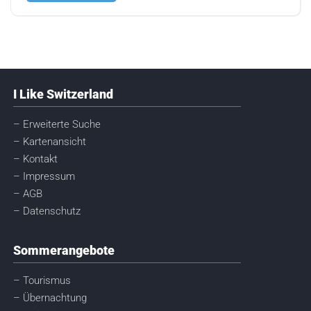
I Like Switzerland
– Erweiterte Suche
– Kartenansicht
– Kontakt
– Impressum
– AGB
– Datenschutz
Sommerangebote
– Tourismus
– Übernachtung