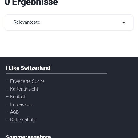
0 Ergebnisse
Relevanteste
I Like Switzerland
– Erweiterte Suche
– Kartenansicht
– Kontakt
– Impressum
– AGB
– Datenschutz
Sommerangebote