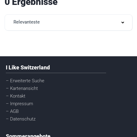
0 Ergebnisse
Relevanteste
I Like Switzerland
– Erweiterte Suche
– Kartenansicht
– Kontakt
– Impressum
– AGB
– Datenschutz
Sommerangebote