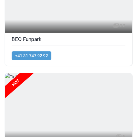
22
BEO Funpark
+41 31 747 92 92
HOT
6