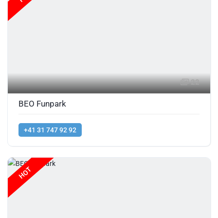
22
BEO Funpark
+41 31 747 92 92
HOT