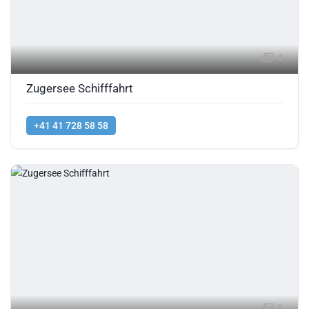
4
Zugersee Schifffahrt
+41 41 728 58 58
6