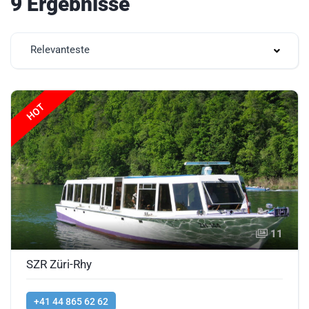
9 Ergebnisse
Relevanteste
HOT
11
SZR Züri-Rhy
+41 44 865 62 62