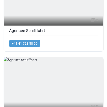
8
Ägerisee Schifffahrt
+41 41 728 58 50
5